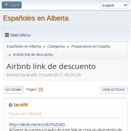
Log in
Españoles en Alberta
Main Menu
Españoles en Alberta
Categorías
Preparativos en España
►
►
Airbnb link de descuento
►
Airbnb link de descuento
Started by larafd, 19 June 2017, 06:24:28
Pages
1
GO DOWN
USER ACTIONS
larafd
19 June 2017, 06:24:28
http://abnb.me/e/L0EOYsZx6D
Al hacer la cuenta a través de este link se crea un descuento de