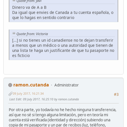
Quote from: Javi
Dinero va de A a B
Da igual que envies de Canada a tu cuenta española, o
que lo hagas en sentido contrario
Quote from: Victoria
[...] si no tienes un id canadiense no te dejan transferir
a menos que un médico o una autoridad que tienen de
una lista te haga un justificante de que tu pasaporte no
es ficticio
ramon.cutanda
Administrator
09 July 2017, 16:21:34
#3
Last Edit
: 09 July 2017, 16:25:10 by ramon.cutanda
Por otra parte, yo todavía no he hecho ninguna transferencia,
así que no sé si tengo alguna limitación, pero en teoría mi
cuenta está verificada (identidad y dirección) subiendo una
copia de mi pasaporte y un par de recibos (luz, teléfono,