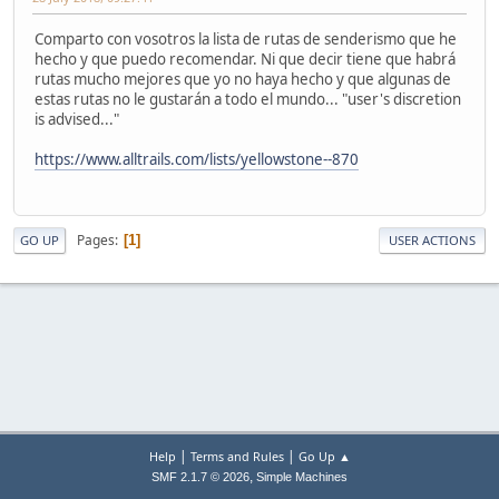
Comparto con vosotros la lista de rutas de senderismo que he
hecho y que puedo recomendar. Ni que decir tiene que habrá
rutas mucho mejores que yo no haya hecho y que algunas de
estas rutas no le gustarán a todo el mundo... "user's discretion
is advised..."
https://www.alltrails.com/lists/yellowstone--870
Pages
1
GO UP
USER ACTIONS
|
|
Help
Terms and Rules
Go Up ▲
,
SMF 2.1.7 © 2026
Simple Machines